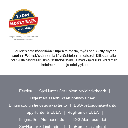
30-päiväinen, 100-prosenttinen
rahat takaisin -takuu
Tilauksen osto käsitellään Stripen toimesta, myös sen
Yksityisyyden
suojan
,
Evästekäytännön
ja käyttöehtojen mukaisesti. Klikkaamalla
"Vahvista ostoksesi", ilmoitat tiedostavasi ja hyväksyväsi kaikki tämän
liiketoimen ehdot ja edellytykset.
Etusivu
SpyHunter 5:n uhkan arviointikriteerit
Ohjelman asennuksen poistovaiheet
EnigmaSoftin tietosuojakäytäntö
ESG-tietosuojakäytäntö
SpyHunter 5 EULA
RegHunter EULA
EnigmaSoft Alennusehdot
ESG Alennusehdot
SpyHunter 5 Lisäehdot
RegHunter Lisäehdot